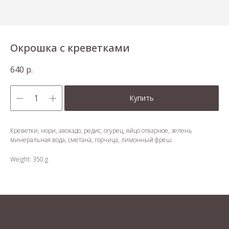
Окрошка с креветками
640
р.
Купить
Креветки, нори, авокадо, редис, огурец, яйцо отварное, зелень
минеральная вода, сметана, горчица, лимонный фреш
Weight: 350 g