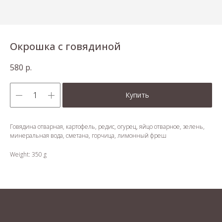
Окрошка с говядиной
580
р.
Купить
Говядина отварная, картофель, редис, огурец, яйцо отварное, зелень,
минеральная вода, сметана, горчица, лимонный фреш
Weight: 350 g