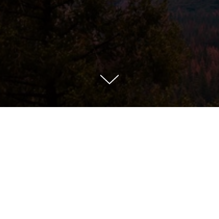
С вешенкой и м
р.
920,00