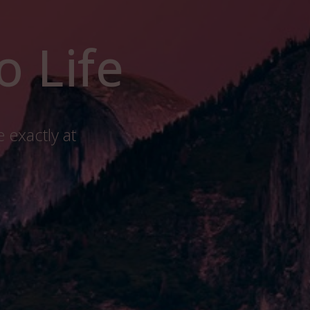
o Life
 exactly at