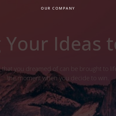
OUR COMPANY
 Your Ideas t
 that you dreamed of can be brought to life
the moment when you decide to win.