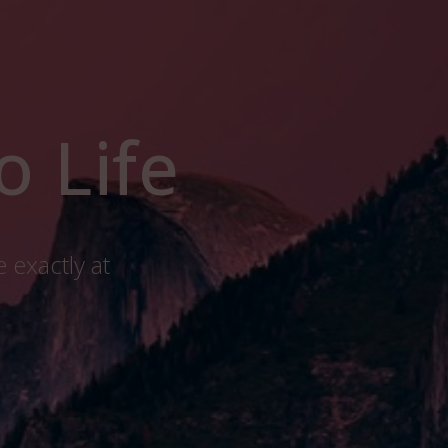
o Life
 exactly at