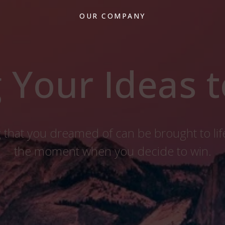
OUR COMPANY
 Your Ideas t
 that you dreamed of can be brought to life
the moment when you decide to win.