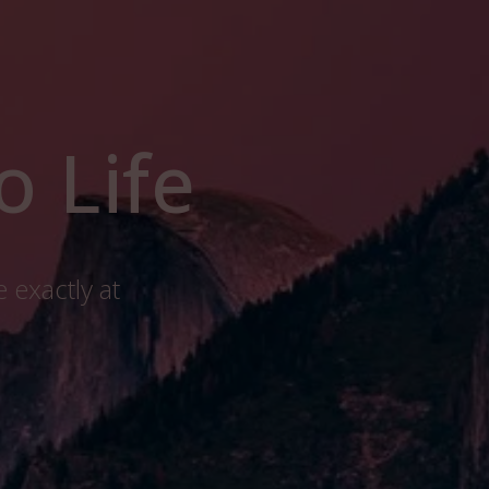
o Life
 exactly at