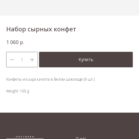
Набор сырных конфет
1 060
р.
Купить
Конфеты из сыра качотта в белом шоколаде (9 шт.)
Weight: 165 g
О нас