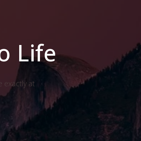
o Life
 exactly at