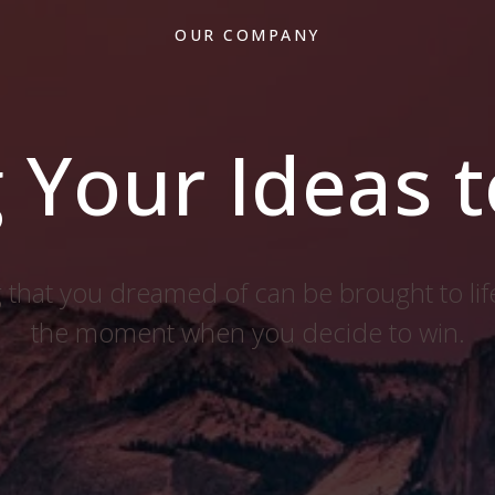
OUR COMPANY
 Your Ideas t
 that you dreamed of can be brought to life
the moment when you decide to win.