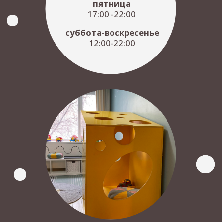
СКИДКА 10%
В день рождения
От нас
скидка 10% на весь счет
и десерт в подарок
От вас
паспорт и хорошее настроение
*скидка действует в день вашего день
рождения и в течение 7 дней после
СКИДКА
праздничная скидка/
10%
банкет
скидка 10% на