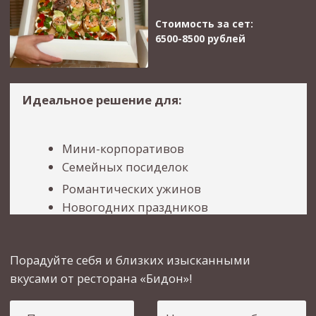
и свежей едой. Прямо в заведении располагается
производство сыров, за которым можно
наблюдать через окно в зале ресторана. В меню
представлено большое количество блюд из
молодых сыров собственного производства.
ПОДРОБНЕЕ О СЫРАХ
Кондитерские
изделия
У нас вы можете заказать различные
десерты собственного производства.