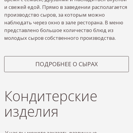
Для ознакомления с вариантами начинок и
выбора оформления вашего десерта, свяжитесь
с нами и мы вам все расскажем и поможем.
Связаться
Сырное фондю
В Бидон вернулась легенда!
Нежный сливочный вкус фирменного
фондю
из трех видов сыра
собственного
производства сыроварни Бидона точно
не оставит никого равнодушным!