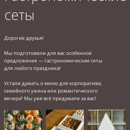
СЕТ № 1
Нежные ванильные мадлен
Изысканный сырный сет со свежими
фруктами
Профитроли с лососем, профитроли с
паштетом
Брускетты с говядиной, креветками,
СЕТ № 2
печёным перцем
Ассорти свежих фруктов
Мини-рикотта с вишней и мини-рикотта
с манго
Мясное и сырное ассорти
Закуски: шот капрезе, греческие канапе,
канапе с виноградом и сыром, канапе