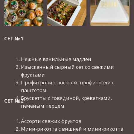
креветки гриль
СЕТ № 3
Мини-эклеры с клубникой, шоколадом
Сырное ассорти с фруктами
Профитроли с лососем и паштетом
Закуски: шот капрезе, греческие канапе,
канапе креветки гриль, канапе с сыром
и виноградом
Предоплата 100%
Доставка по договорённости
Каждый сет рассчитан
на 4–6 персон
Стоимость за сет:
6500-8500 рублей
Идеальное решение для:
Мини-корпоративов
Семейных посиделок
Романтических ужинов