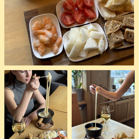
Детское меню
Детская
комната и няня
Отдых с детьми - это удобно и приятно.
Маленькие гости могут
поиграть в детской комнате.
ГРАФИК
РАБОТЫ НЯНИ
пятница
17:00 -22:00
суббота-воскресенье
12:00-22:00