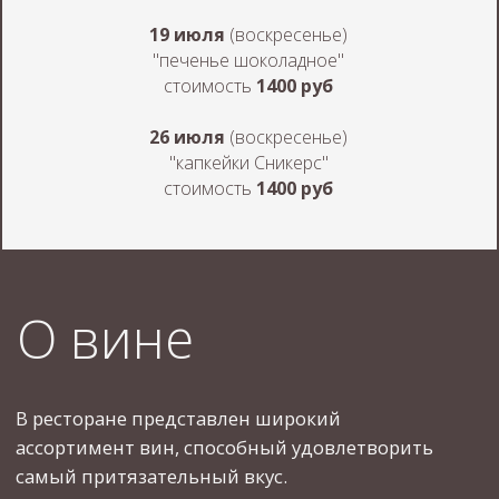
Контакты
19 июля
(воскресенье)
"печенье шоколадное"
стоимость
1400 руб
г. Белгород, проспект Ватутина, 5г
26 июля
(воскресенье)
"капкейки Сникерс"
понедельник - четверг, воскресенье
стоимость
1400 руб
с 11:00 до 23:00
пятница - суббота
с 11:00 до 24:00
телефон
+7 (903) 887-99-55
Email
bidonrest@gmail.com